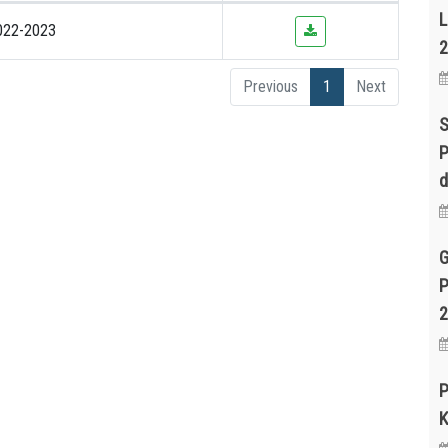
L
022-2023
2
Previous
1
Next
S
P
d
G
P
2
K